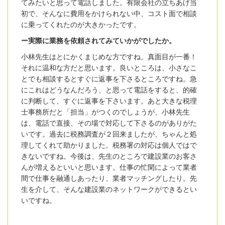
てみたいと思って電話しました。有限会社の立ちあげ当
初で、そんなに費用をかけられない中、コスト面で相談
に乗ってくれたのが大きかったです。
ー実際に業務を依頼されてみていかがでしたか。
小林先生はとにかくまじめな方ですね。真面目が一番！
それに温和な方だと思います。良いところは、小さなこ
とでも相談するとすぐに返事を下さるところですね。急
にこれはどうなんだろう、と思って電話をすると、的確
に判断して、すぐに返事を下さいます。あと大きな税理
士事務所だと「担当」がつくのでしょうが、小林先生
は、電話で直接、その場で対応して下さるのがありがた
いです。
過去に税務調査が２回来ましたが、ちゃんと処
理してくれて助かりました。税務署の対応は個人ではで
きないですね。今後は、先生のところで建設業のお客さ
んが増えるといいと思います。仕事の忙閑によって業者
間で仕事を融通しあったり、業者マッチングしたり。先
生を介して、そんな建設業のネットワークができるとい
いですね。